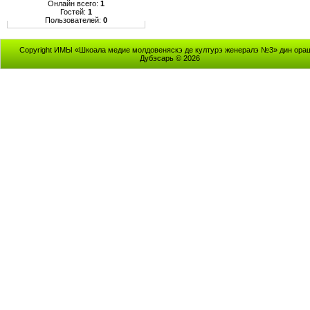
Онлайн всего:
1
Гостей:
1
Пользователей:
0
Copyright ИМЫ «Шкоала медие молдовеняскэ де културэ женералэ №3» дин ора
Дубэсарь © 2026