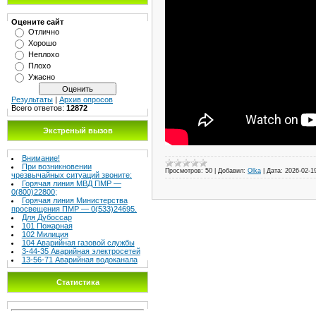
Оцените сайт
Отлично
Хорошо
Неплохо
Плохо
Ужасно
Результаты
|
Архив опросов
Всего ответов:
12872
Экстреный вызов
Внимание!
При возникновении
Просмотров:
50
|
Добавил:
Olka
|
Дата:
2026-02-1
чрезвычайных ситуаций звоните:
Горячая линия МВД ПМР —
0(800)22800;
Горячая линия Министерства
просвещения ПМР — 0(533)24695.
Для Дубоссар
101 Пожарная
102 Милиция
104 Аварийная газовой службы
3-44-35 Аварийная электросетей
13-56-71 Аварийная водоканала
Статистика