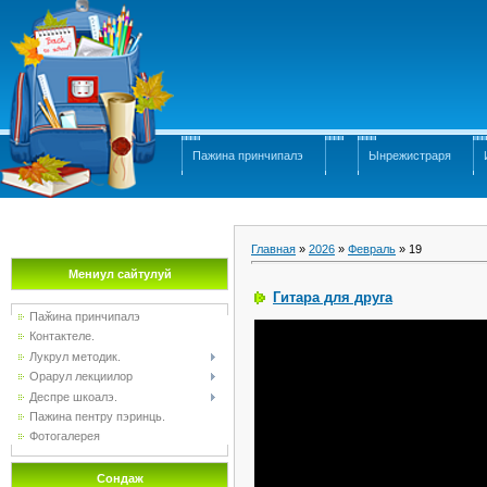
Пажина принчипалэ
Ынрежистраря
Главная
»
2026
»
Февраль
»
19
Мениул сайтулуй
Гитара для друга
Паӂина принчипалэ
Контактеле.
Лукрул методик.
Орарул лекциилор
Деспре шкоалэ.
Пажина пентру пэринць.
Фотогалерея
Сондаж