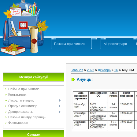
Пажина принчипалэ
Ынрежистраря
Главная
»
2023
»
Декабрь
»
26
» Анунць!
Мениул сайтулуй
Анунць!
Паӂина принчипалэ
Контактеле.
Лукрул методик.
Орарул лекциилор
Деспре шкоалэ.
Пажина пентру пэринць.
Фотогалерея
Сондаж