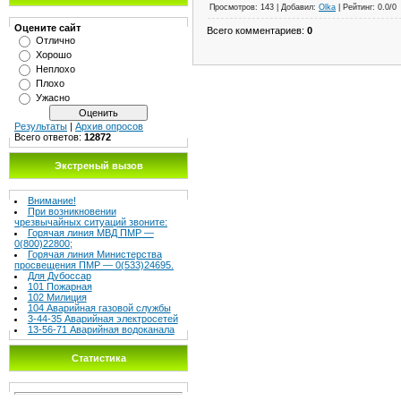
Просмотров
:
143
|
Добавил
:
Olka
|
Рейтинг
:
0.0
/
0
Оцените сайт
Всего комментариев
:
0
Отлично
Хорошо
Неплохо
Плохо
Ужасно
Результаты
|
Архив опросов
Всего ответов:
12872
Экстреный вызов
Внимание!
При возникновении
чрезвычайных ситуаций звоните:
Горячая линия МВД ПМР —
0(800)22800;
Горячая линия Министерства
просвещения ПМР — 0(533)24695.
Для Дубоссар
101 Пожарная
102 Милиция
104 Аварийная газовой службы
3-44-35 Аварийная электросетей
13-56-71 Аварийная водоканала
Статистика