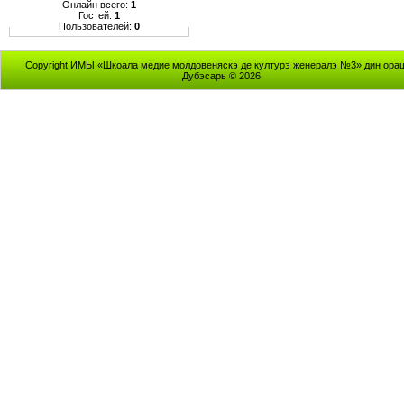
Онлайн всего:
1
Гостей:
1
Пользователей:
0
Copyright ИМЫ «Шкоала медие молдовеняскэ де културэ женералэ №3» дин ора
Дубэсарь © 2026